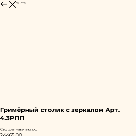
More products
Гримёрный столик с зеркалом Арт.
4.3РПП
Столдлямакияжа.рф
24465,00