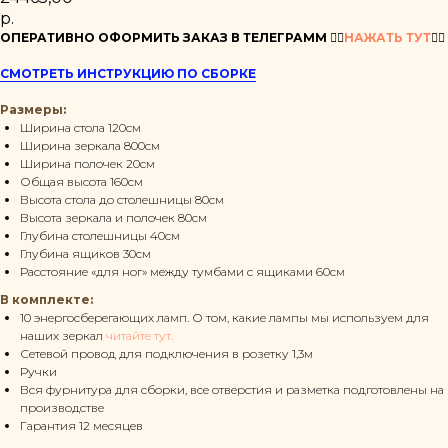
р.
ОПЕРАТИВНО ОФОРМИТЬ ЗАКАЗ В ТЕЛЕГРАММ
👉🏻
НАЖАТЬ ТУТ
👈🏻
СМОТРЕТЬ ИНСТРУКЦИЮ ПО СБОРКЕ
Размеры:
Ширина стола 120см
Ширина зеркала 800см
Ширина полочек 20см
Общая высота 160см
Высота стола до столешницы 80см
Высота зеркала и полочек 80см
Глубина столешницы 40см
Глубина ящиков 30см
Расстояние «для ног» между тумбами с ящиками 60см
В комплекте:
10 энергосберегающих ламп. О том, какие лампы мы используем для
наших зеркал
читайте тут.
Сетевой провод для подключения в розетку 1,3м
Ручки
Вся фурнитура для сборки, все отверстия и разметка подготовлены на
производстве
Гарантия 12 месяцев